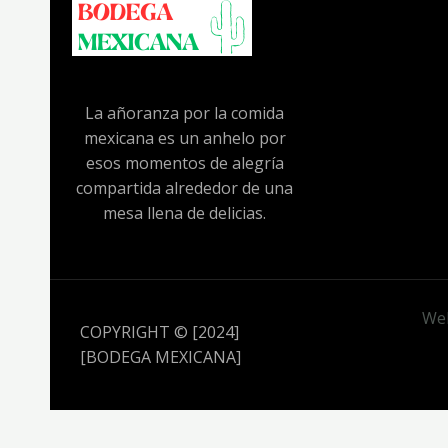
t
o
s
La añoranza por la comida
mexicana es un anhelo por
esos momentos de alegría
compartida alrededor de una
mesa llena de delicias.
Web
COPYRIGHT © [2024]
[BODEGA MEXICANA]