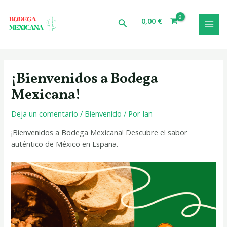
Ir
Navegación
MAI
al
de
0,00
€
Buscar
MEN
contenido
entradas
¡Bienvenidos a Bodega
Mexicana!
Deja un comentario
/
Bienvenido
/ Por
Ian
¡Bienvenidos a Bodega Mexicana! Descubre el sabor
auténtico de México en España.