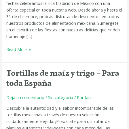
fechas celebramos la rica tradición de México con una
oferta especial en toda nuestra web. Desde ahora y hasta el
31 de diciembre, podrás disfrutar de descuentos en todos
nuestros productos de alimentación mexicana. Sumérgete
en el espíritu de las fiestas con nuestras delicias que rinden
homenaje […]
Read More »
Tortillas de maíz y trigo – Para
Tortillas
de
toda España
maíz
y
Deja un comentario
/
Sin categoría
/ Por
Ian
trigo
–
Descubre la autenticidad y el sabor incomparable de las
Para
tortillas mexicanas a través de nuestra selección
toda
cuidadosamente elegida. ¡Prepárate para disfrutar de
España
platillos auténticos y deliciosos con cada mordida! Las