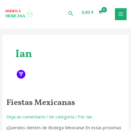
Ir
MAI
al
0,00
€
Buscar
MEN
contenido
Ian
Fiestas Mexicanas
Fiestas
Mexicanas
Deja un comentario
/
Sin categoría
/ Por
Ian
¡Queridos clientes de Bodega Mexicana! En estas próximas